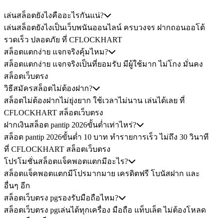
เล่นสล็อตยังไงคืออะไรกันแน่?
เล่นสล็อตยังไงเป็นเว็บพนันออนไลน์ ครบวงจร ฝากถอนออโต้
รวดเร็ว ปลอดภัย ที่ CFLOCKHART
สล็อตแตกง่าย แจกจริงคุ้มไหม?
สล็อตแตกง่าย แจกจริงเป็นที่ยอมรับ มีผู้ใช้มาก ไม่โกง มั่นคง
สล็อตเว็บตรง
วิธีสมัครสล็อตไม่ต้องฝาก?
สล็อตไม่ต้องฝากไม่ยุ่งยาก ใช้เวลาไม่นาน เล่นได้เลย ที่
CFLOCKHART สล็อตเว็บตรง
ฝากเงินสล็อต pantip 2026ขั้นต่ำเท่าไหร่?
สล็อต pantip 2026ขั้นต่ำ 10 บาท ทำรายการเร็ว ไม่ถึง 30 วินาที
ที่ CFLOCKHART สล็อตเว็บตรง
โปรโมชั่นสล็อตแจ็คพอตแตกมีอะไร?
สล็อตแจ็คพอตแตกมีโปรมากมาย เครดิตฟรี โบนัสฝาก และ
อื่นๆ อีก
สล็อตเว็บตรง pgรองรับมือถือไหม?
สล็อตเว็บตรง pgเล่นได้ทุกเครื่อง มือถือ แท็บเล็ต ไม่ต้องโหลด