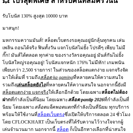
💥 โปรสุดพิเศษ สำหรับคนที่สมัครวันนี้
รับโบนัส 130% สูงสุด 10000 บาท
มาสนุก!
มหกรรมความมันส์! สล็อตเว็บตรงรอคุณอยู่นักลุ้นทุกคน เล่น
เพลิน ถอนได้จริง ฟินทั้งวัน แจกโบนัสไม่ยั้ง โปรดีๆ เพียบ ไม่มี
กั๊ก! มันส์ได้ตลอด ทุกค่าย ของรางวัลรอคุณอยู่ มันส์กันไม่ยั้ง
โบนัสใหญ่รอคุณอยู่! โบนัสแจกหนัก 176% ไม่มีหัก! เกมพนัน
เพียบกว่า 2,500 รายการ! ในส่วนของสล็อตแตกง่าย แจกจริงจัด
มาให้เต็มที่ รวมถึง
สล็อต ka gaming
ที่หลายคนให้ความสนใจ
รวมถึง
เล่นสล็อตยังไง
ที่หลายคนให้ความสนใจ นอกจากนี้ยังมี
สล็อตแตกง่าย แจกจริง
ให้เลือกอีกด้วย โดยเฉพาะ
สล็อตไม่ต้อง
ฝาก
ที่กำลังเป็นที่นิยม โดยเฉพาะ
สล็อต pantip 2026
ที่กำลังเป็นที่
นิยม โดยเฉพาะ
สล็อตแจ็คพอตแตก
ที่กำลังเป็นที่นิยม ทุกบริการ
พร้อมให้ใช้งานที่
สล็อตเว็บตรง
ซึ่งเปิดให้บริการตลอด 24 ชั่วโมง
โดย CFLOCKHART เป็นเว็บตรงที่ได้รับความไว้วางใจจากผู้
เล่นจำนวนมาก นอกจากนี้
สล็อต
ก็เป็นอีกทางเลือกที่น่าสนใจ