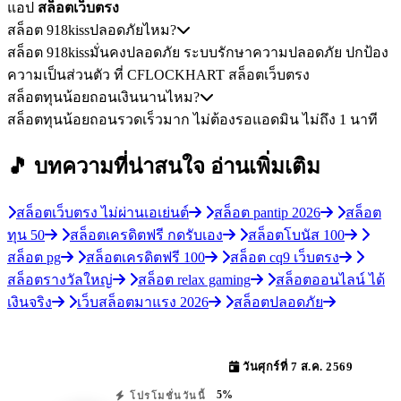
แอป
สล็อตเว็บตรง
สล็อต 918kissปลอดภัยไหม?
สล็อต 918kissมั่นคงปลอดภัย ระบบรักษาความปลอดภัย ปกป้อง
ความเป็นส่วนตัว ที่ CFLOCKHART สล็อตเว็บตรง
สล็อตทุนน้อยถอนเงินนานไหม?
สล็อตทุนน้อยถอนรวดเร็วมาก ไม่ต้องรอแอดมิน ไม่ถึง 1 นาที
🎵 บทความที่น่าสนใจ
อ่านเพิ่มเติม
สล็อตเว็บตรง ไม่ผ่านเอเย่นต์
สล็อต pantip 2026
สล็อต
ทุน 50
สล็อตเครดิตฟรี กดรับเอง
สล็อตโบนัส 100
สล็อต pg
สล็อตเครดิตฟรี 100
สล็อต cq9 เว็บตรง
สล็อตรางวัลใหญ่
สล็อต relax gaming
สล็อตออนไลน์ ได้
เงินจริง
เว็บสล็อตมาแรง 2026
สล็อตปลอดภัย
วันศุกร์ที่ 7 ส.ค. 2569
5%
โปรโมชั่นวันนี้