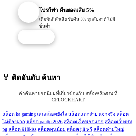
โปรกีฬา คืนยอดเสีย 5%
เดิมพันกีฬาเสีย รับคืน 5% ทุกสัปดาห์ ไม่มี
ขั้นต่ำ
รับโปรนี้
🏅 ติดอันดับ
ค้นหา
คำค้นหายอดนิยมที่เกี่ยวข้องกับ
สล็อตเว็บตรง
ที่
CFLOCKHART
สล็อต ka gaming
เล่นสล็อตยังไง
สล็อตแตกง่าย แจกจริง
สล็อต
ไม่ต้องฝาก
สล็อต pantip 2026
สล็อตแจ็คพอตแตก
สล็อตเว็บตรง
pg
สล็อต 918kiss
สล็อตทุนน้อย
สล็อต jili ฟรี
สล็อตค่ายใหญ่