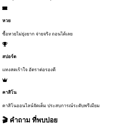
หวย
ซื้อหวยไม่ยุ่งยาก จ่ายจริง ถอนได้เลย
สปอร์ต
แทงสดเร้าใจ อัตราต่อรองดี
คาสิโน
คาสิโนออนไลน์จัดเต็ม ประสบการณ์ระดับพรีเมียม
🎬 คำถาม
ที่พบบ่อย