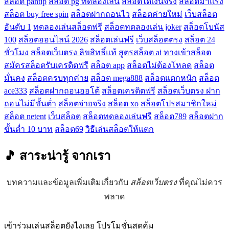
สล็อต pantip
สล็อต pg ทดลองเล่น
สล็อตได้เงินจริง
สล็อตมาแรง
สล็อต buy free spin
สล็อตฝากถอนไว
สล็อตค่ายใหม่
เว็บสล็อต
อันดับ 1
ทดลองเล่นสล็อตฟรี
สล็อตทดลองเล่น joker
สล็อตโบนัส
100
สล็อตออนไลน์ 2026
สล็อตเล่นฟรี
เว็บสล็อตตรง
สล็อต 24
ชั่วโมง
สล็อตเว็บตรง ลิขสิทธิ์แท้
สูตรสล็อต ai
ทางเข้าสล็อต
สมัครสล็อตรับเครดิตฟรี
สล็อต app
สล็อตไม่ต้องโหลด
สล็อต
มั่นคง
สล็อตครบทุกค่าย
สล็อต mega888
สล็อตแตกหนัก
สล็อต
ace333
สล็อตฝากถอนออโต้
สล็อตเครดิตฟรี
สล็อตเว็บตรง ฝาก
ถอนไม่มีขั้นต่ำ
สล็อตจ่ายจริง
สล็อต xo
สล็อตโปรสมาชิกใหม่
สล็อต netent
เว็บสล็อต
สล็อตทดลองเล่นฟรี
สล็อต789
สล็อตฝาก
ขั้นต่ำ 10 บาท
สล็อต69
วิธีเล่นสล็อตให้แตก
🎵 สาระน่ารู้
จากเรา
บทความและข้อมูลเพิ่มเติมเกี่ยวกับ
สล็อตเว็บตรง
ที่คุณไม่ควร
พลาด
เข้าร่วมเล่นสล็อตยังไงเลย โปรโมชั่นสุดคุ้ม