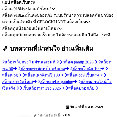
แอป
สล็อตเว็บตรง
สล็อต 918kissปลอดภัยไหม?
สล็อต 918kissมั่นคงปลอดภัย ระบบรักษาความปลอดภัย ปกป้อง
ความเป็นส่วนตัว ที่ CFLOCKHART สล็อตเว็บตรง
สล็อตทุนน้อยถอนเงินนานไหม?
สล็อตทุนน้อยถอนรวดเร็วมาก ไม่ต้องรอแอดมิน ไม่ถึง 1 นาที
🎵 บทความที่น่าสนใจ
อ่านเพิ่มเติม
สล็อตเว็บตรง ไม่ผ่านเอเย่นต์
สล็อต pantip 2026
สล็อต
ทุน 50
สล็อตเครดิตฟรี กดรับเอง
สล็อตโบนัส 100
สล็อต pg
สล็อตเครดิตฟรี 100
สล็อต cq9 เว็บตรง
สล็อตรางวัลใหญ่
สล็อต relax gaming
สล็อตออนไลน์ ได้
เงินจริง
เว็บสล็อตมาแรง 2026
สล็อตปลอดภัย
วันเสาร์ที่ 8 ส.ค. 2569
-30%
โปรโมชั่นวันนี้