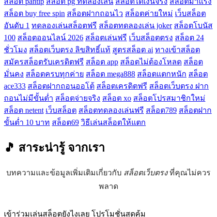
สล็อต pantip
สล็อต pg ทดลองเล่น
สล็อตได้เงินจริง
สล็อตมาแรง
สล็อต buy free spin
สล็อตฝากถอนไว
สล็อตค่ายใหม่
เว็บสล็อต
อันดับ 1
ทดลองเล่นสล็อตฟรี
สล็อตทดลองเล่น joker
สล็อตโบนัส
100
สล็อตออนไลน์ 2026
สล็อตเล่นฟรี
เว็บสล็อตตรง
สล็อต 24
ชั่วโมง
สล็อตเว็บตรง ลิขสิทธิ์แท้
สูตรสล็อต ai
ทางเข้าสล็อต
สมัครสล็อตรับเครดิตฟรี
สล็อต app
สล็อตไม่ต้องโหลด
สล็อต
มั่นคง
สล็อตครบทุกค่าย
สล็อต mega888
สล็อตแตกหนัก
สล็อต
ace333
สล็อตฝากถอนออโต้
สล็อตเครดิตฟรี
สล็อตเว็บตรง ฝาก
ถอนไม่มีขั้นต่ำ
สล็อตจ่ายจริง
สล็อต xo
สล็อตโปรสมาชิกใหม่
สล็อต netent
เว็บสล็อต
สล็อตทดลองเล่นฟรี
สล็อต789
สล็อตฝาก
ขั้นต่ำ 10 บาท
สล็อต69
วิธีเล่นสล็อตให้แตก
🎵 สาระน่ารู้
จากเรา
บทความและข้อมูลเพิ่มเติมเกี่ยวกับ
สล็อตเว็บตรง
ที่คุณไม่ควร
พลาด
เข้าร่วมเล่นสล็อตยังไงเลย โปรโมชั่นสุดคุ้ม