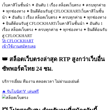
เว็บคาสิโนชั้นนำ ✦ อันดับ 1 เรื่อง สล็อตเว็บตรง ✦ ครบทุกค่าย
✦ ทุกช่องทาง ✦ ยินดีต้อนรับสู่ CFLOCKHART
เว็บคาสิโนชั้น
นำ ✦ อันดับ 1 เรื่อง สล็อตเว็บตรง ✦ ครบทุกค่าย ✦ ทุกช่องทาง
✦ ยินดีต้อนรับสู่ CFLOCKHART
เว็บคาสิโนชั้นนำ ✦ อันดับ 1
เรื่อง สล็อตเว็บตรง ✦ ครบทุกค่าย ✦ ทุกช่องทาง ✦ ยินดีต้อนรับ
สู่ CFLOCKHART
🚀 CFLOCKHART
เข้าใช้งาน
สมัครเลย
👑 สล็อตเว็บตรงล่าสุด RTP สูงกว่าเว็บอื่น
ซัพพอร์ตไทย 24 ชม.
บริการเยี่ยม ทีมงาน ตลอดเวลา ไม่ผ่านเอเย่นต์
🔥 รับโบนัส!
🏅 เล่นฟรี