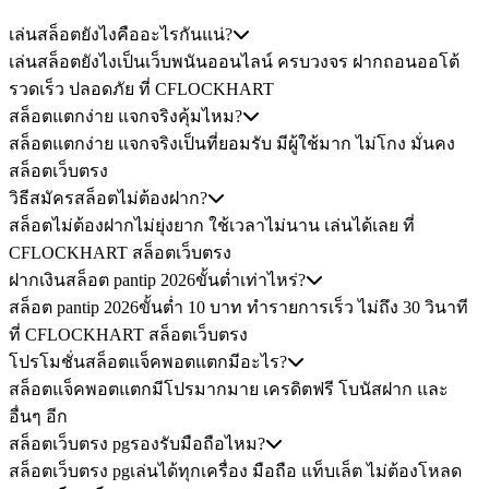
เล่นสล็อตยังไงคืออะไรกันแน่?
เล่นสล็อตยังไงเป็นเว็บพนันออนไลน์ ครบวงจร ฝากถอนออโต้
รวดเร็ว ปลอดภัย ที่ CFLOCKHART
สล็อตแตกง่าย แจกจริงคุ้มไหม?
สล็อตแตกง่าย แจกจริงเป็นที่ยอมรับ มีผู้ใช้มาก ไม่โกง มั่นคง
สล็อตเว็บตรง
วิธีสมัครสล็อตไม่ต้องฝาก?
สล็อตไม่ต้องฝากไม่ยุ่งยาก ใช้เวลาไม่นาน เล่นได้เลย ที่
CFLOCKHART สล็อตเว็บตรง
ฝากเงินสล็อต pantip 2026ขั้นต่ำเท่าไหร่?
สล็อต pantip 2026ขั้นต่ำ 10 บาท ทำรายการเร็ว ไม่ถึง 30 วินาที
ที่ CFLOCKHART สล็อตเว็บตรง
โปรโมชั่นสล็อตแจ็คพอตแตกมีอะไร?
สล็อตแจ็คพอตแตกมีโปรมากมาย เครดิตฟรี โบนัสฝาก และ
อื่นๆ อีก
สล็อตเว็บตรง pgรองรับมือถือไหม?
สล็อตเว็บตรง pgเล่นได้ทุกเครื่อง มือถือ แท็บเล็ต ไม่ต้องโหลด