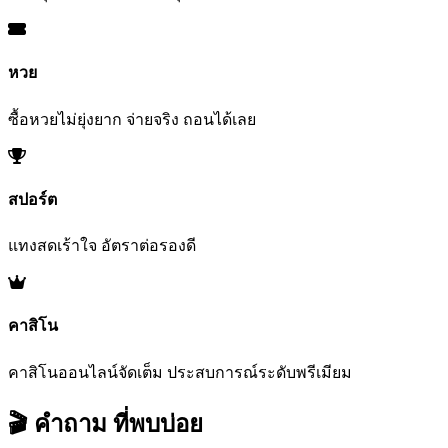
หวย
ซื้อหวยไม่ยุ่งยาก จ่ายจริง ถอนได้เลย
สปอร์ต
แทงสดเร้าใจ อัตราต่อรองดี
คาสิโน
คาสิโนออนไลน์จัดเต็ม ประสบการณ์ระดับพรีเมียม
🎬 คำถาม
ที่พบบ่อย