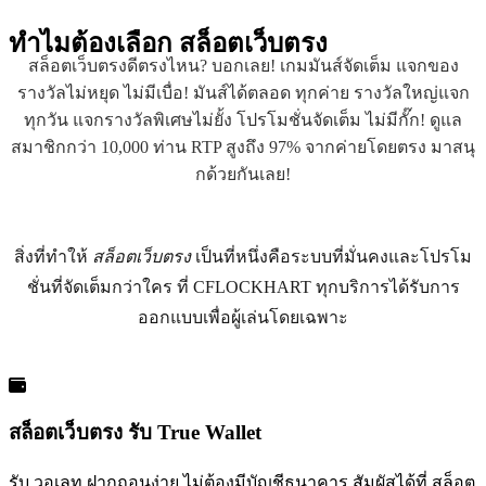
ทำไมต้องเลือก
สล็อตเว็บตรง
สล็อตเว็บตรงดีตรงไหน? บอกเลย! เกมมันส์จัดเต็ม แจกของ
รางวัลไม่หยุด ไม่มีเบื่อ! มันส์ได้ตลอด ทุกค่าย รางวัลใหญ่แจก
ทุกวัน แจกรางวัลพิเศษไม่ยั้ง โปรโมชั่นจัดเต็ม ไม่มีกั๊ก! ดูแล
สมาชิกกว่า 10,000 ท่าน RTP สูงถึง 97% จากค่ายโดยตรง มาสนุ
กด้วยกันเลย!
สิ่งที่ทำให้
สล็อตเว็บตรง
เป็นที่หนึ่งคือระบบที่มั่นคงและโปรโม
ชั่นที่จัดเต็มกว่าใคร ที่ CFLOCKHART ทุกบริการได้รับการ
ออกแบบเพื่อผู้เล่นโดยเฉพาะ
สล็อตเว็บตรง รับ True Wallet
รับ วอเลท ฝากถอนง่าย ไม่ต้องมีบัญชีธนาคาร สัมผัสได้ที่ สล็อต