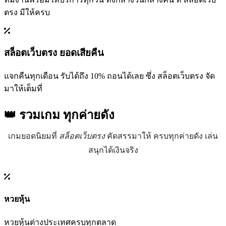
ตรง มีให้ครบ
สล็อตเว็บตรง ยอดเสียคืน
แจกคืนทุกเดือน รับได้ถึง 10% ถอนได้เลย ซึ่ง สล็อตเว็บตรง จัด
มาให้เต็มที่
👑 รวมเกม
ทุกค่ายดัง
เกมยอดนิยมที่
สล็อตเว็บตรง
คัดสรรมาให้ ครบทุกค่ายดัง เล่น
สนุกได้เงินจริง
หวยหุ้น
หวยหุ้นต่างประเทศครบทุกตลาด