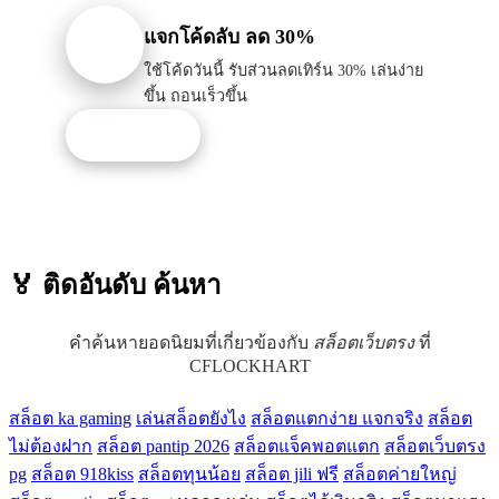
แจกโค้ดลับ ลด 30%
ใช้โค้ดวันนี้ รับส่วนลดเทิร์น 30% เล่นง่าย
ขึ้น ถอนเร็วขึ้น
รับโปรนี้
🏅 ติดอันดับ
ค้นหา
คำค้นหายอดนิยมที่เกี่ยวข้องกับ
สล็อตเว็บตรง
ที่
CFLOCKHART
สล็อต ka gaming
เล่นสล็อตยังไง
สล็อตแตกง่าย แจกจริง
สล็อต
ไม่ต้องฝาก
สล็อต pantip 2026
สล็อตแจ็คพอตแตก
สล็อตเว็บตรง
pg
สล็อต 918kiss
สล็อตทุนน้อย
สล็อต jili ฟรี
สล็อตค่ายใหญ่