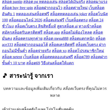
สล็อต pantip
สล็อต pg ทดลองเล่น
สล็อตได้เงินจริง
สล็อตมาแรง
สล็อต buy free spin
สล็อตฝากถอนไว
สล็อตค่ายใหม่
เว็บสล็อต
อันดับ 1
ทดลองเล่นสล็อตฟรี
สล็อตทดลองเล่น joker
สล็อตโบนัส
100
สล็อตออนไลน์ 2026
สล็อตเล่นฟรี
เว็บสล็อตตรง
สล็อต 24
ชั่วโมง
สล็อตเว็บตรง ลิขสิทธิ์แท้
สูตรสล็อต ai
ทางเข้าสล็อต
สมัครสล็อตรับเครดิตฟรี
สล็อต app
สล็อตไม่ต้องโหลด
สล็อต
มั่นคง
สล็อตครบทุกค่าย
สล็อต mega888
สล็อตแตกหนัก
สล็อต
ace333
สล็อตฝากถอนออโต้
สล็อตเครดิตฟรี
สล็อตเว็บตรง ฝาก
ถอนไม่มีขั้นต่ำ
สล็อตจ่ายจริง
สล็อต xo
สล็อตโปรสมาชิกใหม่
สล็อต netent
เว็บสล็อต
สล็อตทดลองเล่นฟรี
สล็อต789
สล็อตฝาก
ขั้นต่ำ 10 บาท
สล็อต69
วิธีเล่นสล็อตให้แตก
🎵 สาระน่ารู้
จากเรา
บทความและข้อมูลเพิ่มเติมเกี่ยวกับ
สล็อตเว็บตรง
ที่คุณไม่ควร
พลาด
เข้าร่วมเล่นสล็อตยังไงเลย โปรโมชั่นสุดคุ้ม