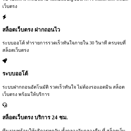
เว็บตรง
สล็อตเว็บตรง ฝากถอนไว
ระบบออโต้ ทำรายการรวดเร็วทันใจภายใน 30 วินาที ครบจบที่
สล็อตเว็บตรง
ระบบออโต้
ระบบฝากถอนอัตโนมัติ รวดเร็วทันใจ ไม่ต้องรอแอดมิน สล็อต
เว็บตรง พร้อมให้บริการ
สล็อตเว็บตรง บริการ 24 ชม.
ทีมงานพร้อมให้บริการทุกวัน ทั้งกลางวันกลางคืน ที่ สล็อตเว็บ