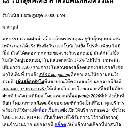
💥 โปรสุดพิเศษ สำหรับคนที่สมัครวันนี้
รับโบนัส 130% สูงสุด 10000 บาท
มาสนุก!
มหกรรมความมันส์! สล็อตเว็บตรงรอคุณอยู่นักลุ้นทุกคน เล่น
เพลิน ถอนได้จริง ฟินทั้งวัน แจกโบนัสไม่ยั้ง โปรดีๆ เพียบ ไม่มี
กั๊ก! มันส์ได้ตลอด ทุกค่าย ของรางวัลรอคุณอยู่ มันส์กันไม่ยั้ง
โบนัสใหญ่รอคุณอยู่! โบนัสแจกหนัก 176% ไม่มีหัก! เกมพนัน
เพียบกว่า 2,500 รายการ! ในส่วนของสล็อตแตกง่าย แจกจริงจัด
มาให้เต็มที่ รวมถึง
สล็อต ka gaming
ที่หลายคนให้ความสนใจ
รวมถึง
เล่นสล็อตยังไง
ที่หลายคนให้ความสนใจ นอกจากนี้ยังมี
สล็อตแตกง่าย แจกจริง
ให้เลือกอีกด้วย โดยเฉพาะ
สล็อตไม่ต้อง
ฝาก
ที่กำลังเป็นที่นิยม โดยเฉพาะ
สล็อต pantip 2026
ที่กำลังเป็นที่
นิยม โดยเฉพาะ
สล็อตแจ็คพอตแตก
ที่กำลังเป็นที่นิยม ทุกบริการ
พร้อมให้ใช้งานที่
สล็อตเว็บตรง
ซึ่งเปิดให้บริการตลอด 24 ชั่วโมง
โดย CFLOCKHART เป็นเว็บตรงที่ได้รับความไว้วางใจจากผู้
เล่นจำนวนมาก นอกจากนี้
สล็อต
ก็เป็นอีกทางเลือกที่น่าสนใจ