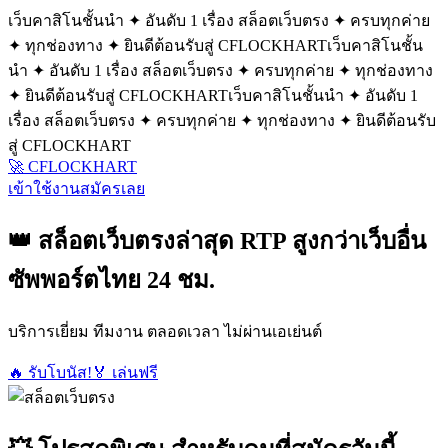
เว็บคาสิโนชั้นนำ ✦ อันดับ 1 เรื่อง สล็อตเว็บตรง ✦ ครบทุกค่าย
✦ ทุกช่องทาง ✦ ยินดีต้อนรับสู่ CFLOCKHART
เว็บคาสิโนชั้น
นำ ✦ อันดับ 1 เรื่อง สล็อตเว็บตรง ✦ ครบทุกค่าย ✦ ทุกช่องทาง
✦ ยินดีต้อนรับสู่ CFLOCKHART
เว็บคาสิโนชั้นนำ ✦ อันดับ 1
เรื่อง สล็อตเว็บตรง ✦ ครบทุกค่าย ✦ ทุกช่องทาง ✦ ยินดีต้อนรับ
สู่ CFLOCKHART
🚀 CFLOCKHART
เข้าใช้งาน
สมัครเลย
👑 สล็อตเว็บตรงล่าสุด RTP สูงกว่าเว็บอื่น
ซัพพอร์ตไทย 24 ชม.
บริการเยี่ยม ทีมงาน ตลอดเวลา ไม่ผ่านเอเย่นต์
🔥 รับโบนัส!
🏅 เล่นฟรี