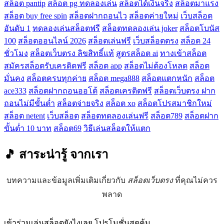
สล็อต pantip
สล็อต pg ทดลองเล่น
สล็อตได้เงินจริง
สล็อตมาแรง
สล็อต buy free spin
สล็อตฝากถอนไว
สล็อตค่ายใหม่
เว็บสล็อต
อันดับ 1
ทดลองเล่นสล็อตฟรี
สล็อตทดลองเล่น joker
สล็อตโบนัส
100
สล็อตออนไลน์ 2026
สล็อตเล่นฟรี
เว็บสล็อตตรง
สล็อต 24
ชั่วโมง
สล็อตเว็บตรง ลิขสิทธิ์แท้
สูตรสล็อต ai
ทางเข้าสล็อต
สมัครสล็อตรับเครดิตฟรี
สล็อต app
สล็อตไม่ต้องโหลด
สล็อต
มั่นคง
สล็อตครบทุกค่าย
สล็อต mega888
สล็อตแตกหนัก
สล็อต
ace333
สล็อตฝากถอนออโต้
สล็อตเครดิตฟรี
สล็อตเว็บตรง ฝาก
ถอนไม่มีขั้นต่ำ
สล็อตจ่ายจริง
สล็อต xo
สล็อตโปรสมาชิกใหม่
สล็อต netent
เว็บสล็อต
สล็อตทดลองเล่นฟรี
สล็อต789
สล็อตฝาก
ขั้นต่ำ 10 บาท
สล็อต69
วิธีเล่นสล็อตให้แตก
🎵 สาระน่ารู้
จากเรา
บทความและข้อมูลเพิ่มเติมเกี่ยวกับ
สล็อตเว็บตรง
ที่คุณไม่ควร
พลาด
เข้าร่วมเล่นสล็อตยังไงเลย โปรโมชั่นสุดคุ้ม