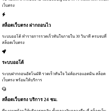
เว็บตรง
สล็อตเว็บตรง ฝากถอนไว
ระบบออโต้ ทำรายการรวดเร็วทันใจภายใน 30 วินาที ครบจบที่
สล็อตเว็บตรง
ระบบออโต้
ระบบฝากถอนอัตโนมัติ รวดเร็วทันใจ ไม่ต้องรอแอดมิน สล็อต
เว็บตรง พร้อมให้บริการ
สล็อตเว็บตรง บริการ 24 ชม.
ทีมงานพร้อมให้บริการทุกวัน ทั้งกลางวันกลางคืน ที่ สล็อตเว็บ