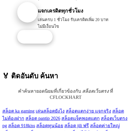
แจกเครดิตทุกชั่วโมง
เล่นครบ 1 ชั่วโมง รับเครดิตเพิ่ม 20 บาท
ไม่มีเงื่อนไข
รับโปรนี้
🏅 ติดอันดับ
ค้นหา
คำค้นหายอดนิยมที่เกี่ยวข้องกับ
สล็อตเว็บตรง
ที่
CFLOCKHART
สล็อต ka gaming
เล่นสล็อตยังไง
สล็อตแตกง่าย แจกจริง
สล็อต
ไม่ต้องฝาก
สล็อต pantip 2026
สล็อตแจ็คพอตแตก
สล็อตเว็บตรง
pg
สล็อต 918kiss
สล็อตทุนน้อย
สล็อต jili ฟรี
สล็อตค่ายใหญ่