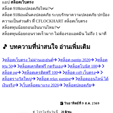
แอป
สล็อตเว็บตรง
สล็อต 918kissปลอดภัยไหม?
สล็อต 918kissมั่นคงปลอดภัย ระบบรักษาความปลอดภัย ปกป้อง
ความเป็นส่วนตัว ที่ CFLOCKHART สล็อตเว็บตรง
สล็อตทุนน้อยถอนเงินนานไหม?
สล็อตทุนน้อยถอนรวดเร็วมาก ไม่ต้องรอแอดมิน ไม่ถึง 1 นาที
🎵 บทความที่น่าสนใจ
อ่านเพิ่มเติม
สล็อตเว็บตรง ไม่ผ่านเอเย่นต์
สล็อต pantip 2026
สล็อต
ทุน 50
สล็อตเครดิตฟรี กดรับเอง
สล็อตโบนัส 100
สล็อต pg
สล็อตเครดิตฟรี 100
สล็อต cq9 เว็บตรง
สล็อตรางวัลใหญ่
สล็อต relax gaming
สล็อตออนไลน์ ได้
เงินจริง
เว็บสล็อตมาแรง 2026
สล็อตปลอดภัย
วันอาทิตย์ที่ 9 ส.ค. 2569
20 ฿/ชม.
โปรโมชั่นวันนี้