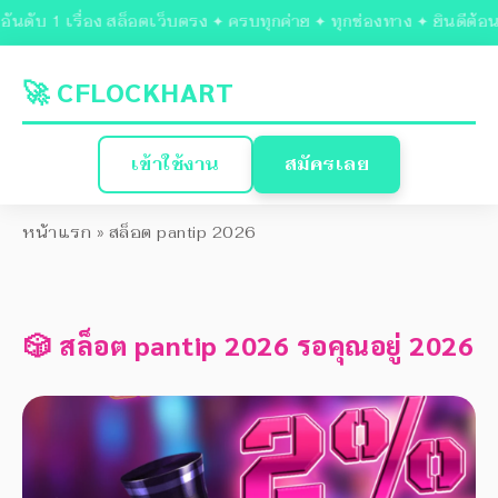
อันดับ 1 เรื่อง สล็อตเว็บตรง ✦ ครบทุกค่าย ✦ ทุกช่องทาง ✦ ยินดีต้
🚀 CFLOCKHART
เข้าใช้งาน
สมัครเลย
หน้าแรก
» สล็อต pantip 2026
🎲 สล็อต pantip 2026 รอคุณอยู่ 2026