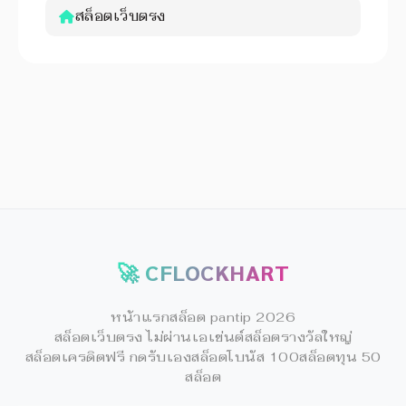
สล็อตเว็บตรง
🚀 CFLOCKHART
หน้าแรก
สล็อต pantip 2026
สล็อตเว็บตรง ไม่ผ่านเอเย่นต์
สล็อตรางวัลใหญ่
สล็อตเครดิตฟรี กดรับเอง
สล็อตโบนัส 100
สล็อตทุน 50
สล็อต