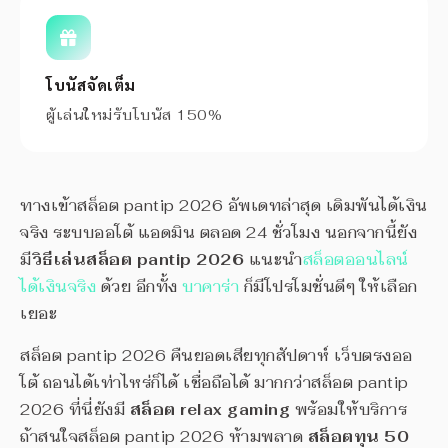
โบนัสจัดเต็ม
ผู้เล่นใหม่รับโบนัส 150%
ทางเข้าสล็อต pantip 2026 อัพเดทล่าสุด เดิมพันได้เงิน
จริง ระบบออโต้ แอดมิน ตลอด 24 ชั่วโมง นอกจากนี้ยัง
มี
วิธีเล่นสล็อต pantip 2026
แนะนำ
สล็อตออนไลน์
ได้เงินจริง
ด้วย อีกทั้ง
บาคาร่า
ก็มีโปรโมชั่นดีๆ ให้เลือก
เยอะ
สล็อต pantip 2026 คืนยอดเสียทุกสัปดาห์ เว็บตรงออ
โต้ ถอนได้เท่าไหร่ก็ได้ เชื่อถือได้ มากกว่าสล็อต pantip
2026 ที่นี่ยังมี
สล็อต relax gaming
พร้อมให้บริการ
ถ้าสนใจสล็อต pantip 2026 ห้ามพลาด
สล็อตทุน 50