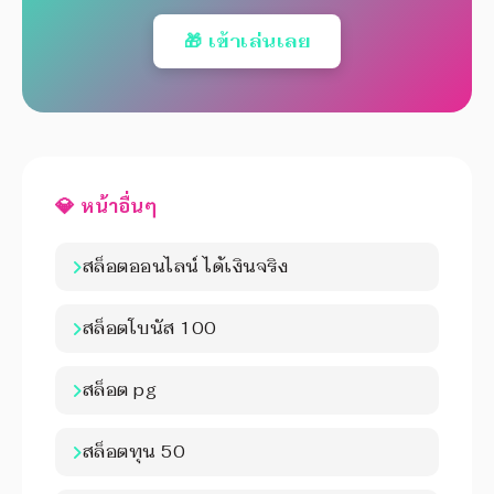
🎁 เข้าเล่นเลย
💎 หน้าอื่นๆ
สล็อตออนไลน์ ได้เงินจริง
สล็อตโบนัส 100
สล็อต pg
สล็อตทุน 50