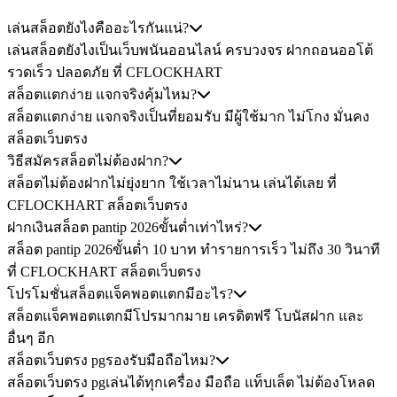
เล่นสล็อตยังไงคืออะไรกันแน่?
เล่นสล็อตยังไงเป็นเว็บพนันออนไลน์ ครบวงจร ฝากถอนออโต้
รวดเร็ว ปลอดภัย ที่ CFLOCKHART
สล็อตแตกง่าย แจกจริงคุ้มไหม?
สล็อตแตกง่าย แจกจริงเป็นที่ยอมรับ มีผู้ใช้มาก ไม่โกง มั่นคง
สล็อตเว็บตรง
วิธีสมัครสล็อตไม่ต้องฝาก?
สล็อตไม่ต้องฝากไม่ยุ่งยาก ใช้เวลาไม่นาน เล่นได้เลย ที่
CFLOCKHART สล็อตเว็บตรง
ฝากเงินสล็อต pantip 2026ขั้นต่ำเท่าไหร่?
สล็อต pantip 2026ขั้นต่ำ 10 บาท ทำรายการเร็ว ไม่ถึง 30 วินาที
ที่ CFLOCKHART สล็อตเว็บตรง
โปรโมชั่นสล็อตแจ็คพอตแตกมีอะไร?
สล็อตแจ็คพอตแตกมีโปรมากมาย เครดิตฟรี โบนัสฝาก และ
อื่นๆ อีก
สล็อตเว็บตรง pgรองรับมือถือไหม?
สล็อตเว็บตรง pgเล่นได้ทุกเครื่อง มือถือ แท็บเล็ต ไม่ต้องโหลด