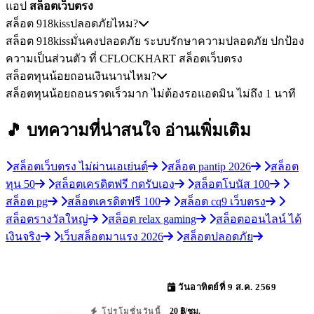
แอป
สล็อตเว็บตรง
สล็อต 918kissปลอดภัยไหม?
สล็อต 918kissมั่นคงปลอดภัย ระบบรักษาความปลอดภัย ปกป้อง
ความเป็นส่วนตัว ที่ CFLOCKHART สล็อตเว็บตรง
สล็อตทุนน้อยถอนเงินนานไหม?
สล็อตทุนน้อยถอนรวดเร็วมาก ไม่ต้องรอแอดมิน ไม่ถึง 1 นาที
🎵 บทความที่น่าสนใจ
อ่านเพิ่มเติม
สล็อตเว็บตรง ไม่ผ่านเอเย่นต์
สล็อต pantip 2026
สล็อต
ทุน 50
สล็อตเครดิตฟรี กดรับเอง
สล็อตโบนัส 100
สล็อต pg
สล็อตเครดิตฟรี 100
สล็อต cq9 เว็บตรง
สล็อตรางวัลใหญ่
สล็อต relax gaming
สล็อตออนไลน์ ได้
เงินจริง
เว็บสล็อตมาแรง 2026
สล็อตปลอดภัย
วันอาทิตย์ที่ 9 ส.ค. 2569
20 ฿/ชม.
โปรโมชั่นวันนี้