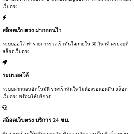
เว็บตรง
สล็อตเว็บตรง ฝากถอนไว
ระบบออโต้ ทำรายการรวดเร็วทันใจภายใน 30 วินาที ครบจบที่
สล็อตเว็บตรง
ระบบออโต้
ระบบฝากถอนอัตโนมัติ รวดเร็วทันใจ ไม่ต้องรอแอดมิน สล็อต
เว็บตรง พร้อมให้บริการ
สล็อตเว็บตรง บริการ 24 ชม.
ทีมงานพร้อมให้บริการทุกวัน ทั้งกลางวันกลางคืน ที่ สล็อตเว็บ